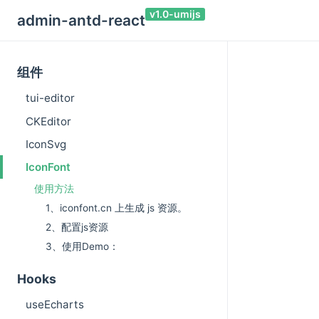
v1.0-umijs
admin-antd-react
组件
tui-editor
CKEditor
IconSvg
IconFont
使用方法
1、iconfont.cn 上生成 js 资源。
2、配置js资源
3、使用Demo：
Hooks
useEcharts