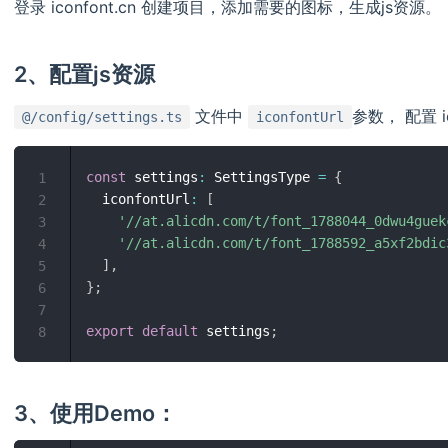
登录 iconfont.cn 创建项目，添加需要的图标，生成js资源。
2、配置js资源
文件中
参数， 配置 i
@/config/settings.ts
iconfontUrl
const
 settings
:
 SettingsType 
=
{
1
  iconfontUrl
:
[
2
'//at.alicdn.com/t/font_1788044_0dwu4guek
3
'//at.alicdn.com/t/font_1788592_a5xf2bdic
4
]
,
5
}
;
6
7
export
default
 settings
;
8
3、使用Demo：