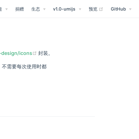
(opens new win
能
捐赠
生态
v1.0-umijs
预览
GitHub
w)
(opens new window)
-design/icons
封装。
标，不需要每次使用时都